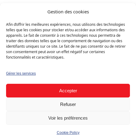
Solaire entreprise
Gestion des cookies
Industrie & commerce
Afin d’offrir les meilleures expériences, nous utilisons des technologies
Bâtiments agricoles
telles que les cookies pour stocker et/ou accéder aux informations des
appareils. Le fait de consentir à ces technologies nous permettra de
Borne de recharge entreprise
traiter des données telles que le comportement de navigation ou des
›
Demander mon devis gratuit
identifiants uniques sur ce site. Le fait de ne pas consentir ou de retirer
Immeubles collectifs
son consentement peut avoir un effet négatif sur certaines
fonctionnalités et caractéristiques.
Gérer les services
STG Swiss Technik Group Sàrl ©
Accepter
Mentions légales
Politique de confidentialité
Politique de cookies
Refuser
Voir les préférences
Cookie Policy