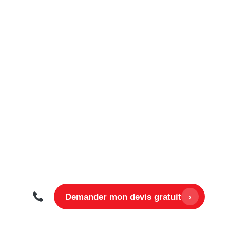
Air-eau
Le plus répandu
Pompe à chaleur air-eau
COÛT D’INSTALLATION
~ 25’000 – 35’000
CHF
ENTRETIEN ANNUEL
~ 150 – 300 CHF
DÉPENSES
~ 900 – 1’300 CHF
ÉNERGÉTIQUES/AN
›
Demander mon devis gratuit
Installation simple