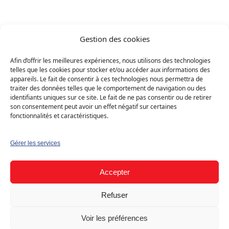
Très bon rapport performance / prix
Solution la plus répandue en Suisse
Gestion des cookies
romande
Afin d’offrir les meilleures expériences, nous utilisons des technologies
telles que les cookies pour stocker et/ou accéder aux informations des
appareils. Le fait de consentir à ces technologies nous permettra de
traiter des données telles que le comportement de navigation ou des
identifiants uniques sur ce site. Le fait de ne pas consentir ou de retirer
Sol-eau · Géothermie
Long terme
son consentement peut avoir un effet négatif sur certaines
fonctionnalités et caractéristiques.
Pompe à chaleur sol-eau (géothermie)
Gérer les services
COÛT D’INSTALLATION
~ 45’000 – 60’000
CHF
Accepter
ENTRETIEN ANNUEL
~ 100 – 200 CHF
Refuser
Voir les préférences
DÉPENSES
~ 800 – 1’100 CHF
ÉNERGÉTIQUES/AN