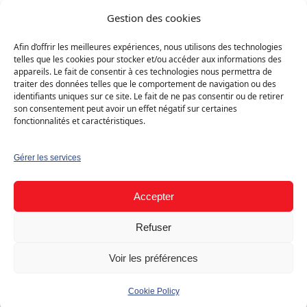
directement l’électricité produite sur votre
Gestion des cookies
toit/façade, sans détour par le réseau. Vous restez
connecté au réseau pour compléter lorsque la
Afin d’offrir les meilleures expériences, nous utilisons des technologies
telles que les cookies pour stocker et/ou accéder aux informations des
production est insuffisante.
appareils. Le fait de consentir à ces technologies nous permettra de
traiter des données telles que le comportement de navigation ou des
identifiants uniques sur ce site. Le fait de ne pas consentir ou de retirer
Chaque kWh produit et consommé sur
son consentement peut avoir un effet négatif sur certaines
fonctionnalités et caractéristiques.
place
réduit vos coûts, car il remplace une
partie de l’électricité achetée (énergie + une
Gérer les services
partie des coûts associés selon configuration
et GRD).
Accepter
Refuser
Voir les préférences
Vendre le surplus : rien n’est perdu
Quand votre production dépasse votre
Cookie Policy
consommation, le surplus est injecté et repris