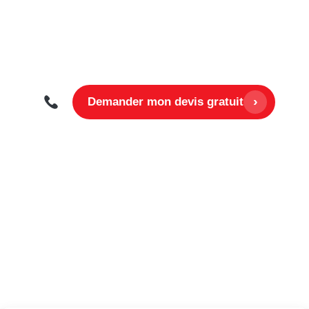
›
Demander mon devis gratuit
Pourquoi c’est particulièrement
rentable pour l’industrie / commerce
Le modèle économique repose sur un principe simple :
consommer au maximum l’électricité produite sur
place
, puis
valoriser le surplus
lorsque la production
dépasse les besoins.
Consommer sur place : l’électricité la moins
chère
La consommation propre consiste à utiliser