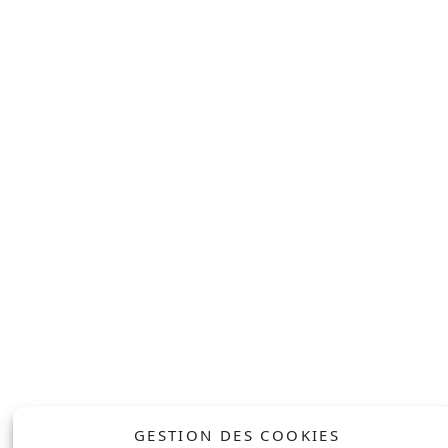
ACCUEIL
SOLAIRE
À PROPOS
POMPE À CHALEUR
NOS ENGAGEMENTS
BORNE DE
RECHARGE
RÉALISATIONS
SOLUTION DE
SERVICE APRÈS-
STOCKAGE
VENTE
BOILER
CONTACT
THERMODYNAMIQUE
PROFESSIONNEL
SOLAIRE
ENTREPRISE
GESTION DES COOKIES