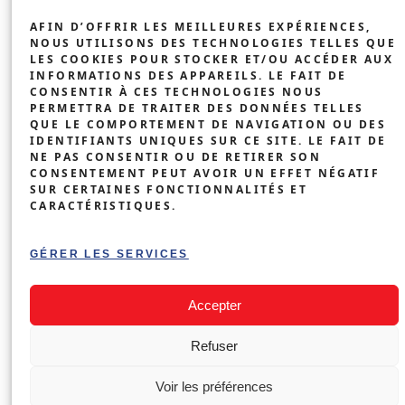
INDUSTRIE &
AFIN D’OFFRIR LES MEILLEURES EXPÉRIENCES,
COMMERCE
NOUS UTILISONS DES TECHNOLOGIES TELLES QUE
LES COOKIES POUR STOCKER ET/OU ACCÉDER AUX
BÂTIMENTS
INFORMATIONS DES APPAREILS. LE FAIT DE
CONSENTIR À CES TECHNOLOGIES NOUS
AGRICOLES
PERMETTRA DE TRAITER DES DONNÉES TELLES
QUE LE COMPORTEMENT DE NAVIGATION OU DES
BORNE DE
IDENTIFIANTS UNIQUES SUR CE SITE. LE FAIT DE
RECHARGE
NE PAS CONSENTIR OU DE RETIRER SON
CONSENTEMENT PEUT AVOIR UN EFFET NÉGATIF
ENTREPRISE
SUR CERTAINES FONCTIONNALITÉS ET
CARACTÉRISTIQUES.
IMMEUBLES
COLLECTIFS
DEMANDER MON DEVIS
›
GÉRER LES SERVICES
GRATUIT
Accepter
STG SWISS TECHNIK GROUP SÀRL ©
Refuser
MENTIONS LÉGALES
Voir les préférences
POLITIQUE DE CONFIDENTIALITÉ