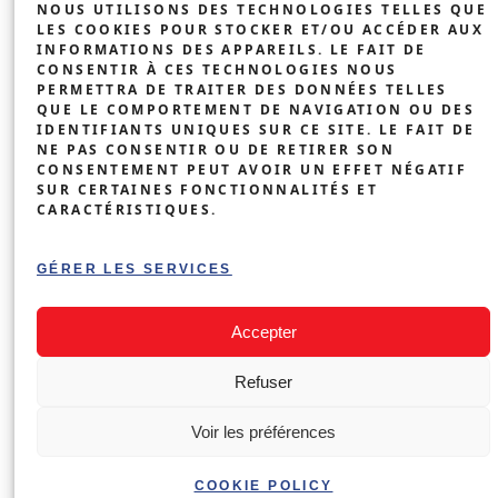
COMMERCE
NOUS UTILISONS DES TECHNOLOGIES TELLES QUE
LES COOKIES POUR STOCKER ET/OU ACCÉDER AUX
BÂTIMENTS
INFORMATIONS DES APPAREILS. LE FAIT DE
CONSENTIR À CES TECHNOLOGIES NOUS
AGRICOLES
PERMETTRA DE TRAITER DES DONNÉES TELLES
QUE LE COMPORTEMENT DE NAVIGATION OU DES
BORNE DE
IDENTIFIANTS UNIQUES SUR CE SITE. LE FAIT DE
RECHARGE
NE PAS CONSENTIR OU DE RETIRER SON
CONSENTEMENT PEUT AVOIR UN EFFET NÉGATIF
ENTREPRISE
SUR CERTAINES FONCTIONNALITÉS ET
CARACTÉRISTIQUES.
IMMEUBLES
COLLECTIFS
GÉRER LES SERVICES
DEMANDER MON DEVIS
›
GRATUIT
Accepter
STG SWISS TECHNIK GROUP SÀRL ©
Refuser
MENTIONS LÉGALES
Voir les préférences
POLITIQUE DE CONFIDENTIALITÉ
POLITIQUE DE COOKIES
COOKIE POLICY