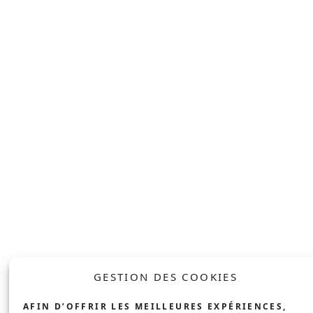
À PROPOS
POMPE À CHALEUR
NOS ENGAGEMENTS
BORNE DE
RECHARGE
RÉALISATIONS
SOLUTION DE
SERVICE APRÈS-
STOCKAGE
VENTE
BOILER
CONTACT
THERMODYNAMIQUE
PROFESSIONNEL
SOLAIRE
ENTREPRISE
GESTION DES COOKIES
INDUSTRIE &
AFIN D’OFFRIR LES MEILLEURES EXPÉRIENCES,