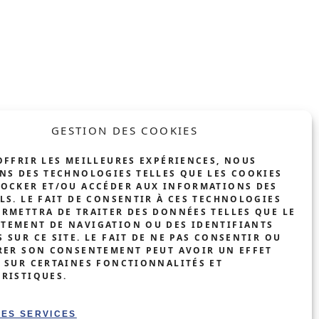
E
SOLAIRE
ENTREPRISE
À
R
INDUSTRIE &
COMMERCE
DE
GESTION DES COOKIES
GE
BÂTIMENTS
AGRICOLES
ON DE
OFFRIR LES MEILLEURES EXPÉRIENCES, NOUS
NS DES TECHNOLOGIES TELLES QUE LES COOKIES
GE
BORNE DE
TOCKER ET/OU ACCÉDER AUX INFORMATIONS DES
RECHARGE
LS. LE FAIT DE CONSENTIR À CES TECHNOLOGIES
RMETTRA DE TRAITER DES DONNÉES TELLES QUE LE
ENTREPRISE
DYNAMIQUE
TEMENT DE NAVIGATION OU DES IDENTIFIANTS
 SUR CE SITE. LE FAIT DE NE PAS CONSENTIR OU
IMMEUBLES
RER SON CONSENTEMENT PEUT AVOIR UN EFFET
COLLECTIFS
 SUR CERTAINES FONCTIONNALITÉS ET
RISTIQUES.
LES SERVICES