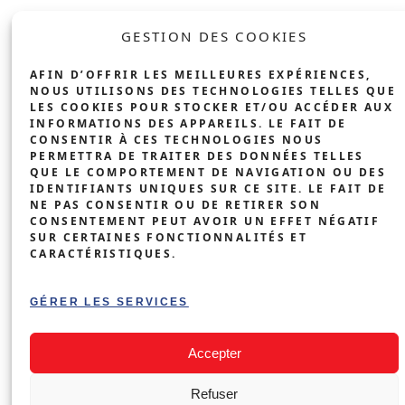
SOLAIRE
ENTREPRISE
GESTION DES COOKIES
INDUSTRIE &
AFIN D’OFFRIR LES MEILLEURES EXPÉRIENCES,
COMMERCE
NOUS UTILISONS DES TECHNOLOGIES TELLES QUE
LES COOKIES POUR STOCKER ET/OU ACCÉDER AUX
BÂTIMENTS
INFORMATIONS DES APPAREILS. LE FAIT DE
CONSENTIR À CES TECHNOLOGIES NOUS
AGRICOLES
PERMETTRA DE TRAITER DES DONNÉES TELLES
QUE LE COMPORTEMENT DE NAVIGATION OU DES
BORNE DE
IDENTIFIANTS UNIQUES SUR CE SITE. LE FAIT DE
RECHARGE
NE PAS CONSENTIR OU DE RETIRER SON
CONSENTEMENT PEUT AVOIR UN EFFET NÉGATIF
ENTREPRISE
SUR CERTAINES FONCTIONNALITÉS ET
CARACTÉRISTIQUES.
IMMEUBLES
COLLECTIFS
GÉRER LES SERVICES
DEMANDER MON DEVIS
›
GRATUIT
Accepter
STG SWISS TECHNIK GROUP SÀRL ©
Refuser