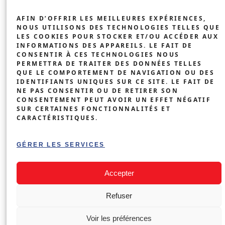
INDUSTRIE &
AFIN D’OFFRIR LES MEILLEURES EXPÉRIENCES,
COMMERCE
NOUS UTILISONS DES TECHNOLOGIES TELLES QUE
LES COOKIES POUR STOCKER ET/OU ACCÉDER AUX
BÂTIMENTS
INFORMATIONS DES APPAREILS. LE FAIT DE
CONSENTIR À CES TECHNOLOGIES NOUS
AGRICOLES
PERMETTRA DE TRAITER DES DONNÉES TELLES
QUE LE COMPORTEMENT DE NAVIGATION OU DES
BORNE DE
IDENTIFIANTS UNIQUES SUR CE SITE. LE FAIT DE
RECHARGE
NE PAS CONSENTIR OU DE RETIRER SON
CONSENTEMENT PEUT AVOIR UN EFFET NÉGATIF
ENTREPRISE
SUR CERTAINES FONCTIONNALITÉS ET
CARACTÉRISTIQUES.
IMMEUBLES
COLLECTIFS
GÉRER LES SERVICES
DEMANDER MON DEVIS
›
GRATUIT
Accepter
STG SWISS TECHNIK GROUP SÀRL ©
Refuser
MENTIONS LÉGALES
Voir les préférences
POLITIQUE DE CONFIDENTIALITÉ