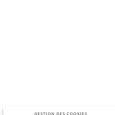
ACCUEIL
SOLAIRE
À PROPOS
POMPE À CHALEUR
NOS ENGAGEMENTS
BORNE DE
RECHARGE
RÉALISATIONS
SOLUTION DE
SERVICE APRÈS-
STOCKAGE
VENTE
BOILER
CONTACT
THERMODYNAMIQUE
PROFESSIONNEL
SOLAIRE
ENTREPRISE
GESTION DES COOKIES