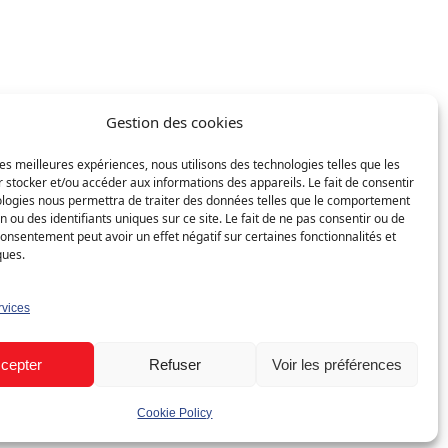
Professionnel
Solaire entreprise
eur
Industrie & commerce
Gestion des cookies
harge
Bâtiments agricoles
r les meilleures expériences, nous utilisons des technologies telles que les
 stocker et/ou accéder aux informations des appareils. Le fait de consentir
tockage
Borne de recharge
ologies nous permettra de traiter des données telles que le comportement
entreprise
n ou des identifiants uniques sur ce site. Le fait de ne pas consentir ou de
consentement peut avoir un effet négatif sur certaines fonctionnalités et
ique
Immeubles collectifs
ques.
rvices
cepter
Refuser
Voir les préférences
onfidentialité
Politique de cookies
Cookie Policy