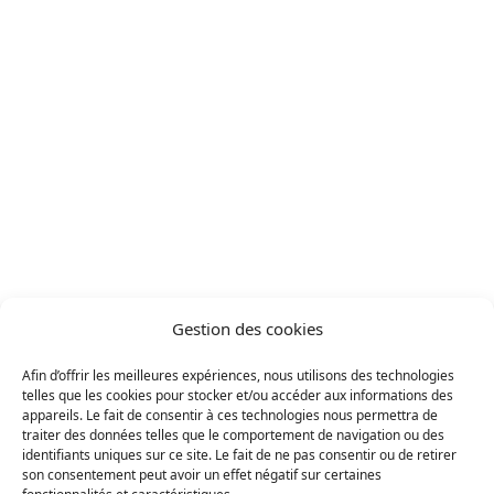
Lausanne 1000
Projets
/
Projet réalisé
Lausanne 1000
Solaire photovoltaïque
Résidentiel (B2C)
Maison individuelle
Canton : Vaud
Gestion des cookies
Afin d’offrir les meilleures expériences, nous utilisons des technologies
Solution
telles que les cookies pour stocker et/ou accéder aux informations des
appareils. Le fait de consentir à ces technologies nous permettra de
Solaire photovoltaïque
›
Demander mon devis gratuit
traiter des données telles que le comportement de navigation ou des
identifiants uniques sur ce site. Le fait de ne pas consentir ou de retirer
son consentement peut avoir un effet négatif sur certaines