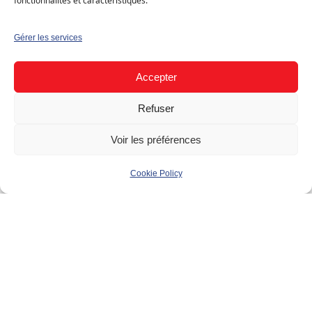
fonctionnalités et caractéristiques.
Type
Résidentiel (B2C)
Gérer les services
Bâtiment
Accepter
Maison individuelle
Refuser
Voir les préférences
Cookie Policy