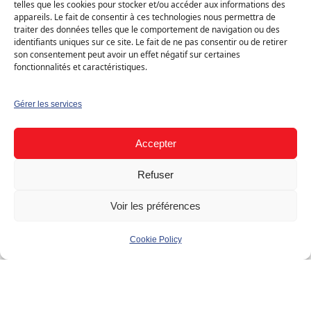
telles que les cookies pour stocker et/ou accéder aux informations des
Solaire photovoltaïque
appareils. Le fait de consentir à ces technologies nous permettra de
›
Demander mon devis gratuit
traiter des données telles que le comportement de navigation ou des
identifiants uniques sur ce site. Le fait de ne pas consentir ou de retirer
son consentement peut avoir un effet négatif sur certaines
Type
fonctionnalités et caractéristiques.
Résidentiel (B2C)
Gérer les services
Bâtiment
Accepter
Maison individuelle
Refuser
Voir les préférences
Cookie Policy