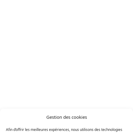
Gland 1196
Projets
/
Projet réalisé
Gland 1196
Solaire photovoltaïque
Résidentiel (B2C)
Maison individuelle
Canton : Vaud
Gestion des cookies
Solution
Afin d’offrir les meilleures expériences, nous utilisons des technologies