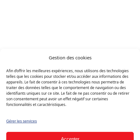
Prangin 1197
Projets
/
Projet réalisé
Prangin 1197
Gestion des cookies
Solaire photovoltaïque
Résidentiel (B2C)
Afin d’offrir les meilleures expériences, nous utilisons des technologies
telles que les cookies pour stocker et/ou accéder aux informations des
Maison individuelle
Canton : Vaud
appareils. Le fait de consentir à ces technologies nous permettra de
traiter des données telles que le comportement de navigation ou des
identifiants uniques sur ce site. Le fait de ne pas consentir ou de retirer
›
Demander mon devis gratuit
son consentement peut avoir un effet négatif sur certaines
Solution
fonctionnalités et caractéristiques.
Solaire photovoltaïque
Gérer les services
Type
Accepter