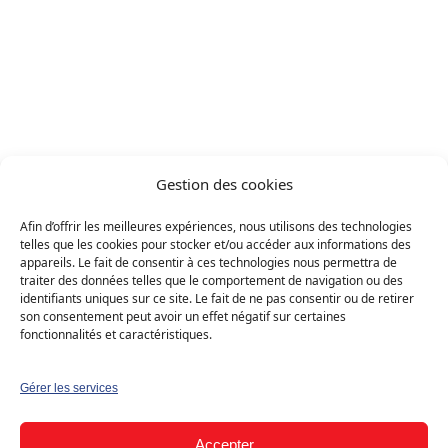
Gland 1196
Projets
/
Projet réalisé
Gland 1196
Gestion des cookies
Solaire photovoltaïque
Résidentiel (B2C)
Afin d’offrir les meilleures expériences, nous utilisons des technologies
telles que les cookies pour stocker et/ou accéder aux informations des
Maison individuelle
Canton : Vaud
appareils. Le fait de consentir à ces technologies nous permettra de
traiter des données telles que le comportement de navigation ou des
identifiants uniques sur ce site. Le fait de ne pas consentir ou de retirer
›
Demander mon devis gratuit
son consentement peut avoir un effet négatif sur certaines
Solution
fonctionnalités et caractéristiques.
Solaire photovoltaïque
Gérer les services
Type
Accepter