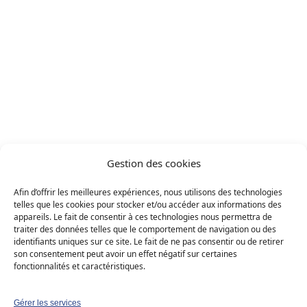
Chenens 1744
Projets
/
Projet réalisé
Chenens 1744
Gestion des cookies
Solaire photovoltaïque
Résidentiel (B2C)
Afin d’offrir les meilleures expériences, nous utilisons des technologies
telles que les cookies pour stocker et/ou accéder aux informations des
Maison individuelle
Canton : Fribourg
appareils. Le fait de consentir à ces technologies nous permettra de
traiter des données telles que le comportement de navigation ou des
identifiants uniques sur ce site. Le fait de ne pas consentir ou de retirer
›
Demander mon devis gratuit
Solution
son consentement peut avoir un effet négatif sur certaines
fonctionnalités et caractéristiques.
Solaire photovoltaïque
Gérer les services