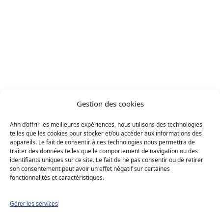
Fribourg - Villarepos 1583
Projets
/
Projet réalisé
Fribourg - Villarepos 1583
Gestion des cookies
Solaire photovoltaïque
Résidentiel (B2C)
Afin d’offrir les meilleures expériences, nous utilisons des technologies
telles que les cookies pour stocker et/ou accéder aux informations des
Maison individuelle
Canton : Fribourg
appareils. Le fait de consentir à ces technologies nous permettra de
traiter des données telles que le comportement de navigation ou des
identifiants uniques sur ce site. Le fait de ne pas consentir ou de retirer
›
Demander mon devis gratuit
son consentement peut avoir un effet négatif sur certaines
Solution
fonctionnalités et caractéristiques.
Solaire photovoltaïque
Gérer les services
Type