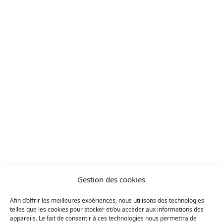
Fribourg - Villorsonnens 1694
Projets
/
Projet réalisé
Gestion des cookies
Fribourg - Villorsonnens 1694
Afin d’offrir les meilleures expériences, nous utilisons des technologies
telles que les cookies pour stocker et/ou accéder aux informations des
Solaire photovoltaïque
Professionnel (B2B)
appareils. Le fait de consentir à ces technologies nous permettra de