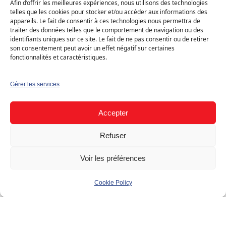
Maison individuelle
Canton : Genève
Afin d’offrir les meilleures expériences, nous utilisons des technologies
telles que les cookies pour stocker et/ou accéder aux informations des
appareils. Le fait de consentir à ces technologies nous permettra de
traiter des données telles que le comportement de navigation ou des
›
Solution
Demander mon devis gratuit
identifiants uniques sur ce site. Le fait de ne pas consentir ou de retirer
Solaire photovoltaïque
son consentement peut avoir un effet négatif sur certaines
fonctionnalités et caractéristiques.
Type
Gérer les services
Résidentiel (B2C)
Accepter
Bâtiment
Refuser
Maison individuelle
Voir les préférences
Cookie Policy