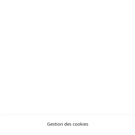
Genève - Chambesy 1292
Projets
/
Projet réalisé
Genève - Chambesy 1292
Solaire photovoltaïque
Résidentiel (B2C)
Gestion des cookies