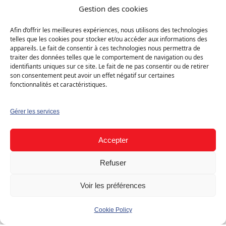
Solaire photovoltaïque
Résidentiel (B2C)
Gestion des cookies
Maison individuelle
Canton : Genève
Afin d’offrir les meilleures expériences, nous utilisons des technologies
telles que les cookies pour stocker et/ou accéder aux informations des
appareils. Le fait de consentir à ces technologies nous permettra de
traiter des données telles que le comportement de navigation ou des
Solution
›
Demander mon devis gratuit
identifiants uniques sur ce site. Le fait de ne pas consentir ou de retirer
Solaire photovoltaïque
son consentement peut avoir un effet négatif sur certaines
fonctionnalités et caractéristiques.
Type
Gérer les services
Résidentiel (B2C)
Accepter
Bâtiment
Refuser
Maison individuelle
Voir les préférences
Cookie Policy