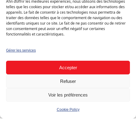
Maison individuelle
Canton : Valais
Afin d’offrir les meilleures expériences, nous utilisons des technologies
telles que les cookies pour stocker et/ou accéder aux informations des
appareils. Le fait de consentir à ces technologies nous permettra de
traiter des données telles que le comportement de navigation ou des
›
Solution
Demander mon devis gratuit
identifiants uniques sur ce site. Le fait de ne pas consentir ou de retirer
Solaire photovoltaïque
son consentement peut avoir un effet négatif sur certaines
fonctionnalités et caractéristiques.
Type
Gérer les services
Résidentiel (B2C)
Accepter
Bâtiment
Refuser
Maison individuelle
Voir les préférences
Cookie Policy